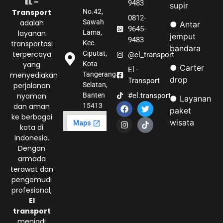
EL –
9483
supir
Transport
No.42,
0812-
adalah
Sawah
● Antar
9645-
layanan
Lama,
jemput
9483
transportasi
Kec.
bandara
terpercaya
Ciputat,
@el_transport
yang
Kota
● Carter
El -
menyediakan
Tangerang
drop
Transport
perjalanan
Selatan,
nyaman
#el.transport
Banten
● Layanan
dan aman
15413
paket
ke berbagai
wisata
kota di
Indonesia.
Dengan
armada
terawat dan
pengemudi
profesional,
El
transport
menjadi