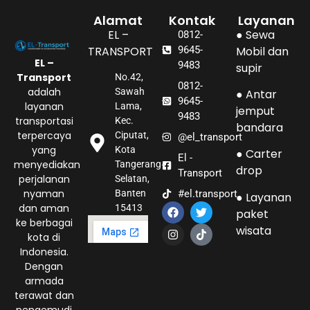
Alamat
Kontak
Layanan
EL –
● Sewa
0812-
TRANSPORT
9645-
Mobil dan
EL –
9483
supir
Transport
No.42,
0812-
adalah
Sawah
● Antar
9645-
layanan
Lama,
jemput
9483
transportasi
Kec.
bandara
terpercaya
Ciputat,
@el_transport
yang
Kota
● Carter
El -
menyediakan
Tangerang
drop
Transport
perjalanan
Selatan,
nyaman
#el.transport
Banten
● Layanan
dan aman
15413
paket
ke berbagai
wisata
kota di
Indonesia.
Dengan
armada
terawat dan