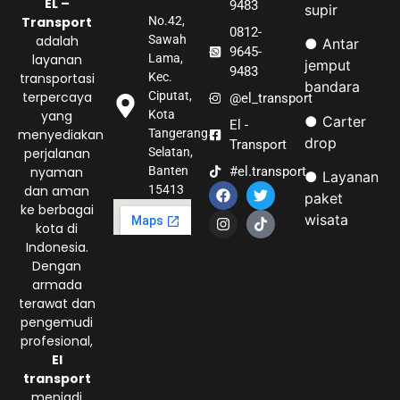
EL –
9483
supir
Transport
No.42,
0812-
adalah
Sawah
● Antar
9645-
layanan
Lama,
jemput
9483
transportasi
Kec.
bandara
terpercaya
Ciputat,
@el_transport
yang
Kota
● Carter
El -
menyediakan
Tangerang
drop
Transport
perjalanan
Selatan,
nyaman
#el.transport
Banten
● Layanan
dan aman
15413
paket
ke berbagai
wisata
kota di
Indonesia.
Dengan
armada
terawat dan
pengemudi
profesional,
El
transport
menjadi